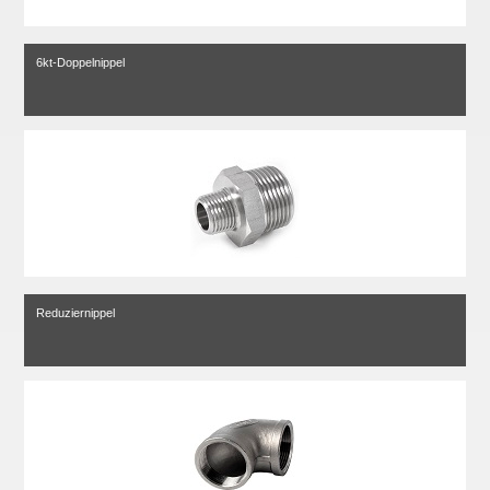
6kt-Doppelnippel
Reduziernippel